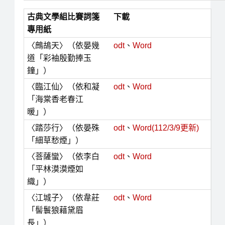
古典文學組比賽詞箋
下載
專用紙
〈鷓鴣天〉（依晏幾
odt
、
Word
道「彩袖殷勤捧玉
鐘」）
〈臨江仙〉（依和凝
odt
、
Word
「海棠香老春江
暖」）
〈踏莎行〉（依晏殊
odt
、
Word(112/3/9更新)
「細草愁煙」）
〈菩薩蠻〉（依李白
odt
、
Word
「平林漠漠煙如
織」）
〈江城子〉（依韋莊
odt
、
Word
「髻鬟狼藉黛眉
長」）