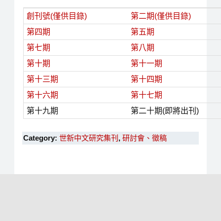
創刊號(僅供目錄)
第二期(僅供目錄)
第四期
第五期
第七期
第八期
第十期
第十一期
第十三期
第十四期
第十六期
第十七期
第十九期
第二十期(即將出刊)
Category:
世新中文研究集刊
,
研討會、徵稿