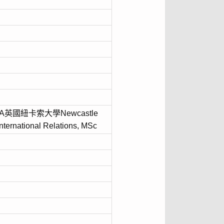
MA
英國紐卡索大學Newcastle
national Relations, MSc