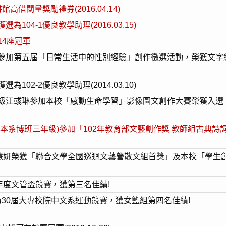
高借閱量獎勵禮券(2016.04.14)
04-1優良教學助理(2016.03.15)
14座冠軍
第五屆「日常生活中的性別經驗」創作徵選活動，榮獲文字組優選。(
02-2優良教學助理(2014.03.10)
級江彧琳參加本校「感動生命學習」影像圖文創作大賽榮獲入選
博班三年級)參加「102年教育部文藝創作獎 教師組古典詩詞項」榮獲
馬慧妍榮獲「聯合文學全國巡迴文藝營散文組首獎」及本校「學生
年度文管盃競賽，獲第三名佳績!
第30屆大專校院中文系運動競賽，獲女籃組第四名佳績!