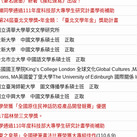
（筆名唐墨）新著《腥紅速寫》
出版！
璉同學通過111年度科技部大專學生研究計畫學術補助
第24屆臺北文學獎•年金類：「臺北文學年金」獎助計畫
國立清華大學華文文學研究所
世新大學 中國文學系碩士班 正取
世新大學 中國文學系碩士班 正取
台北市立大學 中國語文學系碩士班 正取
國國王學院King’s College London 全球文化Global Cultures ,
ions, MA
英國愛丁堡大學The University of Edinburgh 國際關係 Inter
 國立臺灣師範大學 圖文傳播學系碩士班 正取
國立中興大學 中國文學系碩士班 正取
學榮獲「全國原住民神話防疫產品開發競賽」優選
17屆林榮三文學獎。
學通過110年度科技部大專學生研究計畫學術補助
東之皇華」全國硬筆書法比賽榮獲大專組佳作
(110.6.9)