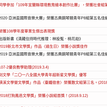
參加「109年宜蘭縣環境教育繪本創作比賽」，榮獲社會組第一名。(
0 亞洲盃國際音樂大賽」榮獲古典鋼琴類青年P8組第五名佳績。(20
榮獲108學年度畢業生傑出表現獎
出版新書《清藏住持時代推理：林投冤．桃花劫》
019新北市文學獎」作品〈過生日〉榮獲小說獎佳作
019 亞洲盃國際音樂大賽」榮獲古典鋼琴類青年P8組第三名佳
2優良教學助理(2019.3.4)
刻文學「二〇一八全國大學青年超新星文學獎」優等
溪文學營文學獎」作品〈臺鐵宿舍〉榮獲散文組第三名。(2018.
8打狗鳳邑文學獎」榮獲小說組首獎！(2018.9.12)