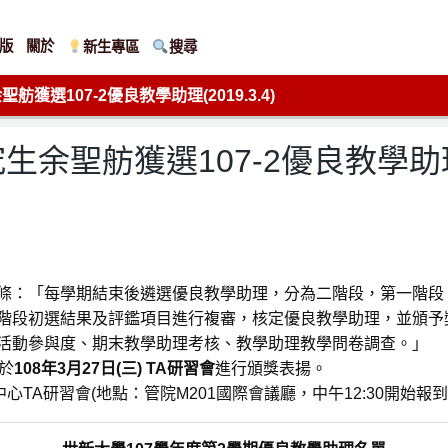
版
關於
新生專區
搜尋
選107-2優良教學助理(2019.3.4)
聖舫獲選107-2優良教學助理(20
條：「每學期結束後遴選優良教學助理，分為二階段，第一階段
階段初選結果及評鑑項目進行複審，核定優良教學助理，並頒予
活動參與度、期末教學助理考核、教學助理教學問卷調查。」
於
10
8
年
3
月
27
日
(
三
) TA
研習會
進行頒獎表揚。
TA研習會(地點：管院M201國際會議廳，中午12:30開始報到