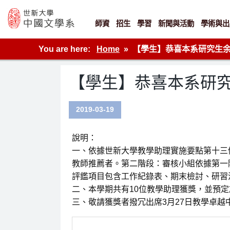
Skip
to
content
師資
招生
學習
新聞與活動
學術與出
世新大學教學單位的網站
You are here:
Home
【學生】恭喜本系研究生余聖舫獲
【學生】恭喜本系研究生余
2019-03-19
說明：
一、依據世新大學教學助理實施要點第十三
教師推薦者。第二階段：審核小組依據第一
評鑑項目包含工作紀錄表、期末檢討、研習
二、本學期共有10位教學助理獲獎，並預定
三、敬請獲獎者撥冗出席3月27日教學卓越中心