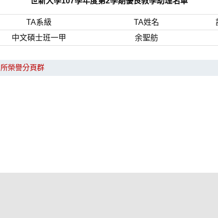
世新大學107學年度第2學期優良教學助理名單
TA系級
TA姓名
中文碩士班一甲
余聖舫
系所榮譽分頁群