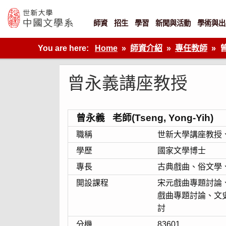
Skip
to
content
師資
招生
學習
新聞與活動
學術與出
世新大學教學單位的網站
You are here:
Home
師資介紹
專任教師
曾永義講座教授
曾永義 老師(Tseng, Yong-Yih)
職稱
世新大學講座教授
學歷
國家文學博士
專長
古典戲曲、俗文學
開設課程
宋元戲曲專題討論
戲曲專題討論、文
討
分機
83601