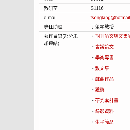
教研室
S1116
e-mail
tsengking@hotmai
專任助理
丁肇琴教授
著作目錄(部分未
‧
期刊論文與文集
加連結)
‧
會議論文
‧
學術專書
‧
散文集
‧
戲曲作品
‧
獲獎
‧
研究案計畫
‧
錄影資料
‧
生平簡歷