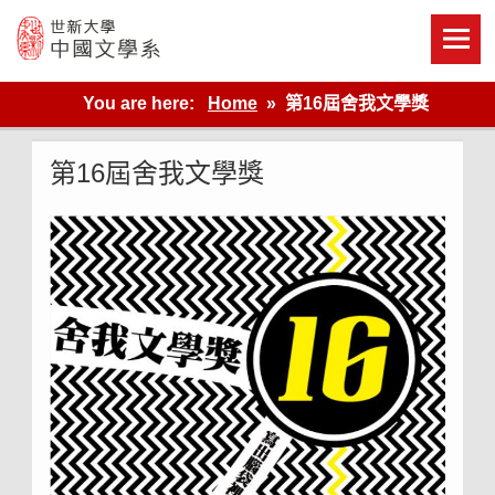
Skip
to
content
世新大學教學單位的網站
You are here:
Home
第16屆舍我文學獎
第16屆舍我文學獎