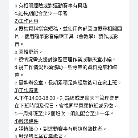
b.有相關經驗或對運動賽事有興趣
c.能長期配合至少一年者
2)工作內容
a.搜集資料撰寫短稿，並使用內部圖庫搜尋相關圖
片，使用簡單影音編輯工具（會教學）製作成影
音。
b.圖輯更新。
c.視情況需支援討論區管理作業或聊天室小編。
d.視工作情況也須協助一些專案的資料蒐集和統
整。
e.需進辦公室，長期累積足夠經驗後可在家上班。
3)工作時間
A.下午14:00-18:00。討論區或是聊天室管理會是
在下班時間及假日，會視同學意願排班或另徵。
c.一周排班至少2個班次，須能配合至少一年。
4)徵求條件
a.謹慎細心，對運動賽事有興趣與熱忱者。
b.對媒體產業有興趣者。