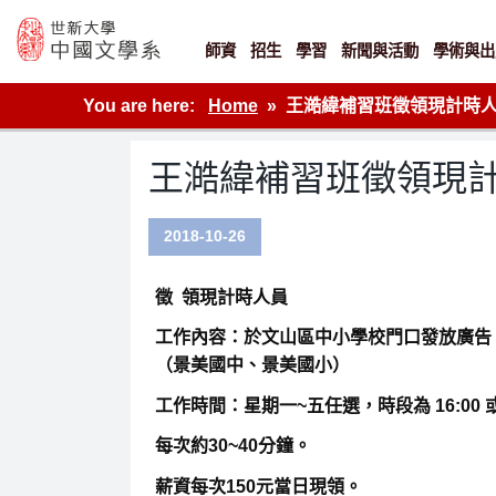
Skip
to
content
師資
招生
學習
新聞與活動
學術與出
世新大學教學單位的網站
You are here:
Home
王澔緯補習班徵領現計時人
王澔緯補習班徵領現計
2018-10-26
徵
領現計時人員
工作內容：於文山區中小學校門口發放廣告
（景美國中、景美國小）
工作時間：星期一~五任選，時段為 16:00 或 
每次約30~40分鐘。
薪資每次150元當日現領。