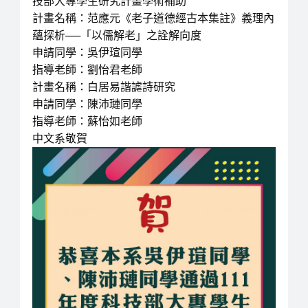
技部大專學生研究計畫學術補助
計畫名稱：范應元《老子道德經古本集註》義理內
蘊探析──「以儒解老」之詮解向度
申請同學：吳伊瑄同學
指導老師：劉怡君老師
計畫名稱：白居易諧謔詩研究
申請同學：陳沛璉同學
指導老師：蘇怡如老師
中文系敬賀