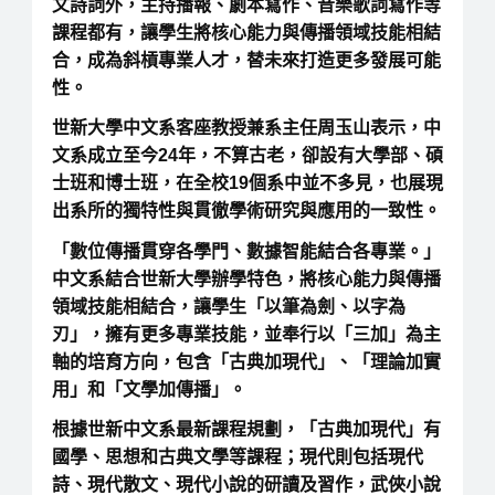
文詩詞外，主持播報、劇本寫作、音樂歌詞寫作等
課程都有，讓學生將核心能力與傳播領域技能相結
合，成為斜槓專業人才，替未來打造更多發展可能
性。
世新大學中文系客座教授兼系主任周玉山表示，中
文系成立至今24年，不算古老，卻設有大學部、碩
士班和博士班，在全校19個系中並不多見，也展現
出系所的獨特性與貫徹學術研究與應用的一致性。
「數位傳播貫穿各學門、數據智能結合各專業。」
中文系結合世新大學辦學特色，將核心能力與傳播
領域技能相結合，讓學生「以筆為劍、以字為
刃」，擁有更多專業技能，並奉行以「三加」為主
軸的培育方向，包含「古典加現代」、「理論加實
用」和「文學加傳播」。
根據世新中文系最新課程規劃，「古典加現代」有
國學、思想和古典文學等課程；現代則包括現代
詩、現代散文、現代小說的研讀及習作，武俠小說