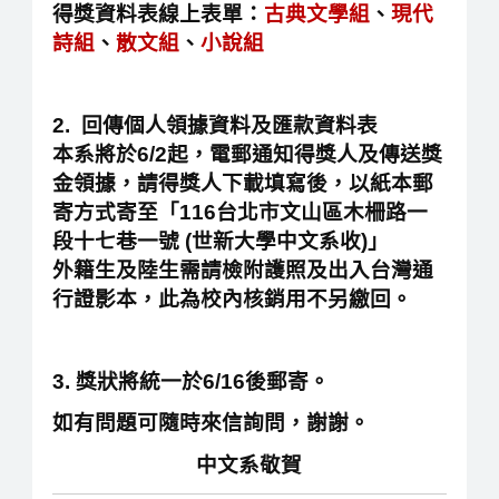
得獎資料表線上表單：
古典文學組
、
現
代
詩組
、
散文組
、
小說組
2. 回傳
個人領據資料
及
匯款資料表
本系將於6/2起，電郵通知得獎人及傳送獎
金領據，請得獎人下載填寫後，以紙本郵
寄方式寄至「116台北市文山區木柵路一
段十七巷一號 (世新大學中文系收)」
外籍生及陸生需請檢附護照及出入台灣通
行證影本，此為校內核銷用不另繳回。
3. 獎狀將統一於6/16後郵寄。
如有問題可隨時來信詢問，謝謝。
中文系敬賀