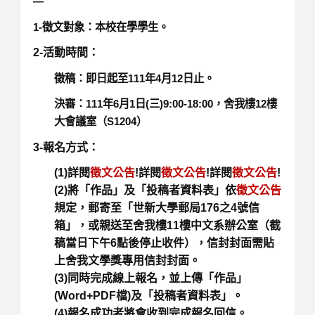
—
1-徵文對象：
本校在學學生。
2-活動時間：
徵稿：即日起至111年4月12日止。
決審：111年6月1日(三)9:00-18:00，舍我樓12樓
大會議室（S1204）
3-報名方式：
(1)詳閱
徵文公告
!詳閱
徵文公告
!詳閱
徵文公告
!
(2)將「作品」及「投稿者資料表」依
徵文公告
規定，
郵寄至「世新大學郵局176之4號信
箱」，或親送至舍我樓11樓中文系辦公室（截
稿當日下午6點後停止收件），信封封面需貼
上舍我文學獎專用信封封面。
(3)同時完成線上報名，並上傳「作品」
(Word+PDF檔)及「投稿者資料表」。
(4)報名成功者將會收到完成報名回信。