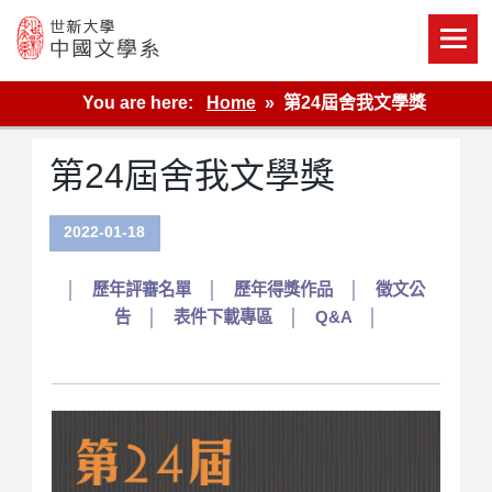
Skip
to
content
世新大學教學單位的網站
You are here:
Home
第24屆舍我文學獎
第24屆舍我文學獎
2022-01-18
│
歷年評審名單
│
歷年得獎作品
│
徵文公
告
│
表件下載專區
│
Q&A
│