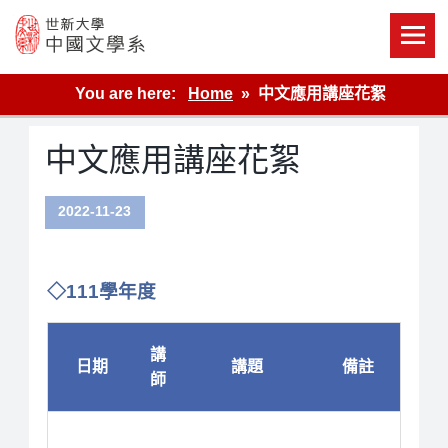
Skip
to
content
世新大學教學單位的網站
You are here:
Home
中文應用講座花絮
中文應用講座花絮
2022-11-23
◇
111學年度
講
日期
講題
備註
師