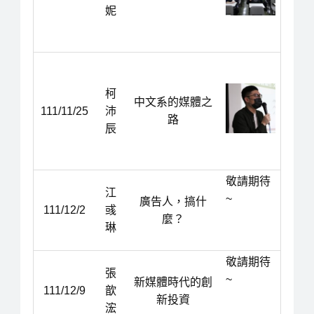
妮
柯
中文系的媒體之
111/11/25
沛
路
辰
敬請期待
江
~
廣告人，搞什
111/12/2
彧
麼？
琳
敬請期待
張
~
新媒體時代的創
111/12/9
歆
新投資
浤