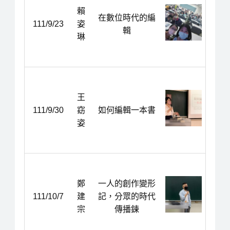
賴
在數位時代的編
111/9/23
姿
輯
琳
王
111/9/30
窈
如何編輯一本書
姿
鄭
一人的創作變形
111/10/7
建
記，分眾的時代
宗
傳播鍊