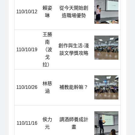
賴姿
從今天開始創
110/10/12
琳
造職場優勢
王勝
南
創作與生活-淺
110/10/19
（波
談文學獎攻略
戈
拉）
林慈
110/10/26
補教能幹嘛？
涵
侯力
調酒師養成計
110/11/16
元
畫