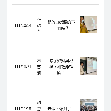
林
關於自媒體的下
111/10/14
恕
一個時代
全
林
除了斂財與地
111/10/21
慈
獄，補教能幹
涵
嘛？
趙
111/11/18
慧
去做，做對了！