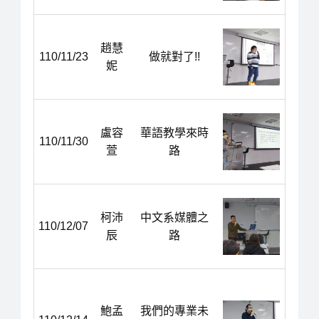
趙慧
110/11/23
做就對了!!
妮
盧容
華語教學來時
110/11/30
萱
路
柯沛
中文系媒體之
110/12/07
辰
路
鮑孟
我們的專業未