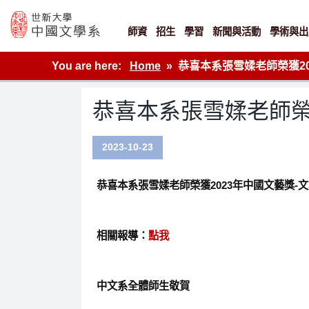
Skip
to
content
師資
招生
學習
新聞與活動
學術與出
世新大學教學單位的網站
You are here:
Home
恭喜本系張雪媃老師榮獲20
恭喜本系張雪媃老師榮
2023-10-23
恭喜本系張雪媃老師榮獲2023年中國文藝獎-
相關報導：
點我
中文系全體師生敬賀