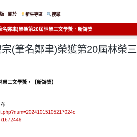
版
關於
新生專區
搜尋
筆名鄭聿)榮獲第20屆林榮三文學獎．新詩獎
宗(筆名鄭聿)榮獲第20屆林榮
屆林榮三文學獎‧
【新詩獎】
公布
w/list.php?num=20241015105217024c
per/1672446