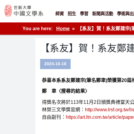
Skip
to
content
師資
招生
學習
新聞與活動
學術與出
世新大學教學單位的網站
You are here:
Home
【系友】賀！系友鄭建宗(
【系友】賀！系友鄭建
2024-10-18
恭喜本系系友鄭建宗(筆名鄭聿)榮獲第20
鄭 聿〈搜尋的結果〉
得獎名次將於113年11月2日頒獎典禮當天
林榮三文學獎官網：
http://www.lrsf.org.t
自由副刊：
https://art.ltn.com.tw/article/pa