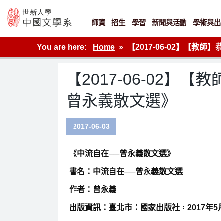
Skip
to
content
師資
招生
學習
新聞與活動
學術與出
世新大學教學單位的網站
You are here:
Home
【2017-06-02】【
【2017-06-02
曾永義散文選》
2017-06-03
《中流自在──曾永義散文選》
書名：中流自在──曾永義散文選
作者：曾永義
出版資訊：臺北市：國家出版社，
2017
年
5