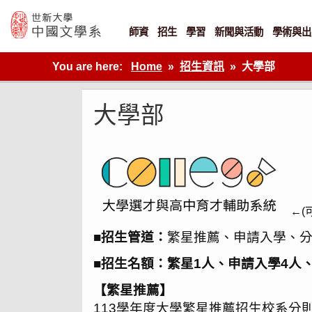
Skip
to
content
師資
招生
學習
新聞與活動
學術與出
世新大學教學單位的網站
You are here:
Home
招生資訊
大學部
大學部
←(
■
招生管道：
繁星推薦、申請入學、分
■
招生名額：繁星1人、申請入學4人
【繁星推薦】
113學年度大學
繁星推薦
招生校系分