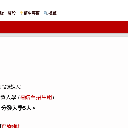
版
關於
新生專區
搜尋
可點選進入)
發入學 (
連結至招生組
)
、分發入學5人。
則
查詢網址