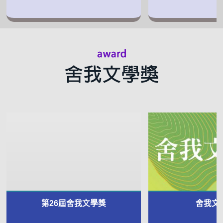
第26屆舍我文學獎
舍我文