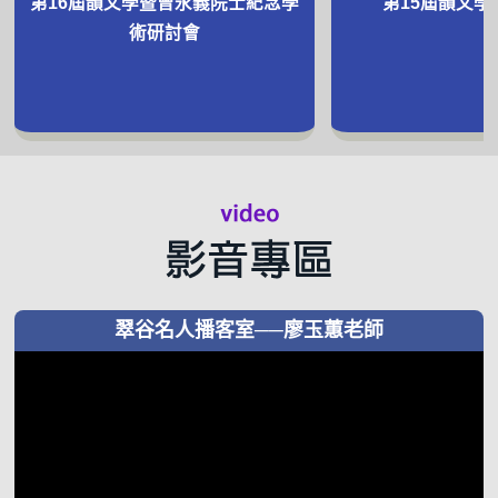
第16屆韻文學暨曾永義院士紀念學
第15屆韻文學
術研討會
翠谷名人播客室──廖玉蕙老師
視
訊
播
放
器