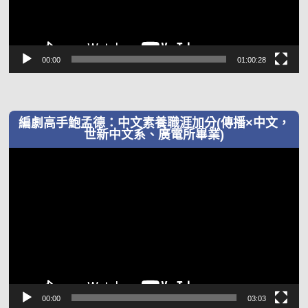
00:00
01:00:28
編劇高手鮑孟德：中文素養職涯加分(傳播×中文，
世新中文系、廣電所畢業)
視
訊
播
放
器
00:00
03:03