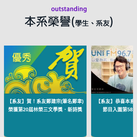
【系友】賀！系友鄭建宗(筆名鄭聿)
【系友】恭喜本系
榮獲第20屆林榮三文學獎．新詩獎
節目入圍第58