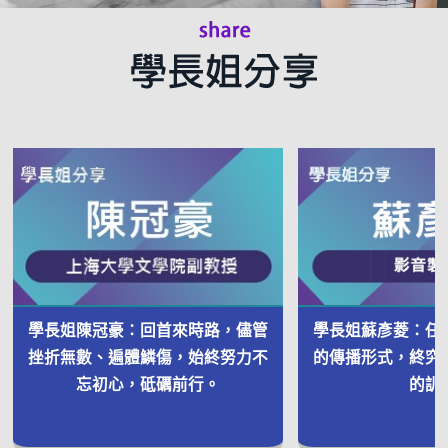
學長姐陳冠豪：回首來時路，儘管
學長姐蘇彥菱：任
挫折無數、遍體鱗傷，始終努力不
的傳播形式，終究
忘初心，砥礪前行。
的訓