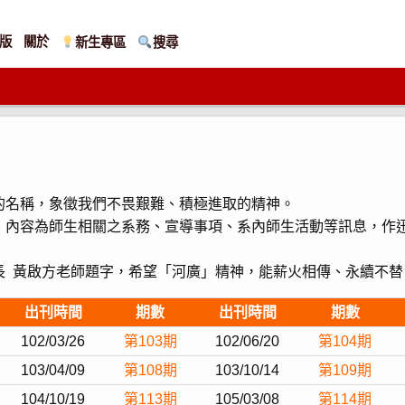
版
關於
新生專區
搜尋
的名稱，象徵我們不畏艱難、積極進取的精神。
，內容為師生相關之系務、宣導事項、系內師生活動等訊息，作
長 黃啟方老師題字，希望「河廣」精神，能薪火相傳、永續不替
出刊時間
期數
出刊時間
期數
102/03/26
第103期
102/06/20
第104期
103/04/09
第108期
103/10/14
第109期
104/10/19
第113期
105/03/08
第114期