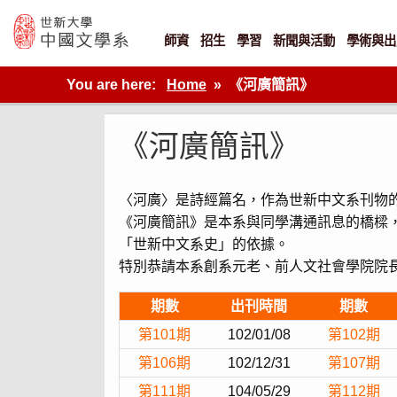
Skip
to
content
師資
招生
學習
新聞與活動
學術與出
世新大學教學單位的網站
You are here:
Home
《河廣簡訊》
《河廣簡訊》
〈河廣〉是詩經篇名，作為世新中文系刊物
《河廣簡訊》是本系與同學溝通訊息的橋樑
「世新中文系史」的依據。
特別恭請本系創系元老、前人文社會學院院
期數
出刊時間
期數
第101期
102/01/08
第102期
第106期
102/12/31
第107期
第111期
104/05/29
第112期