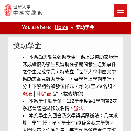
Skip
to
content
世新大學教學單位的網站
You are here:
Home
獎助學金
獎助學金
本系
勵志暨急難助學金
：系上爲協助家境清
寒成績優秀學生及濟助在學期間發生急難事件
之學生完成學業，特成立「世新大學中國文學
系勵志暨急難助學金」，每學年上學期申請，
分上下學期各頒發伍仟元，每次1至5位名額。
辦法
│
申請書
(請下載後填寫)
本系
學生勵學金
：112學年度第1學期第2次
系務會議通過修改名稱。
辦法
本系學生入圍舍我文學獎獎勵辦法：凡本系
註冊學生(博、碩、學士生)投稿舍我文學獎，
入圍決審之作品作者，每篇作品頒發壹仟元獎