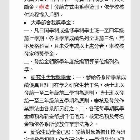
勵金。
辦法
｜發給方式由系辦造冊，依學校核
付流程撥入戶頭。
大學部舍我獎學金
：
一、凡日間學制或進修學制學士班一至四年級
前七學期，各班學業成績名列全班前三名，無
不及格科目，且未受申誡以上處分者，本校核
發定額獎學金。
二、發給金額隨學年度統編預算單位編列為
準。
研究生舍我獎學金
：一、發給各系所學業成
績優異且註冊在學之研究生若干名，碩士班以
發給一至二年級前三學期為原則，博士班以發
給一至三年級前五學期為原則，審核及發放作
業辦法由各系所另訂之。二、各班每學期獎學
金總額為新臺幣捌仟伍佰元，核定名額及每名
金額依各系所發放作業辦法為之。
研究生助學金(TA)
：發給對象為擔任校內研
究或教學相關工作之研究生，一學期發給四個