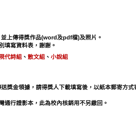
上傳得獎作品(word及pdf檔)及照片。
別填寫資料表，謝謝。
現
代詩組
、
散文組
、
小說組
傳送獎金領據，請得獎人下載填寫後，以紙本郵寄方式
灣通行證影本，此為校內核銷用不另繳回。