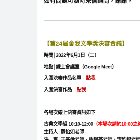
如有問題可隨時來信詢問，謝謝。
【第24屆舍我文學獎決審會議】
時間│2022年6月1日（三）
地點│線上會議室（Google Meet）
入圍決審作品名單
點我
入圍決審作品
點我
各場次線上決審資訊如下
古典文學組 10:10-12:00
（本場次請於10:00
主持人│蘇怡如老師
決 審│王基倫老師、謝佩芬老師、李欣錫老