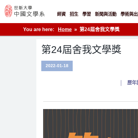
Skip
to
content
師資
招生
學習
新聞與活動
學術與出
世新大學教學單位的網站
You are here:
Home
第24屆舍我文學獎
第24屆舍我文學獎
2022-01-18
│
歷年