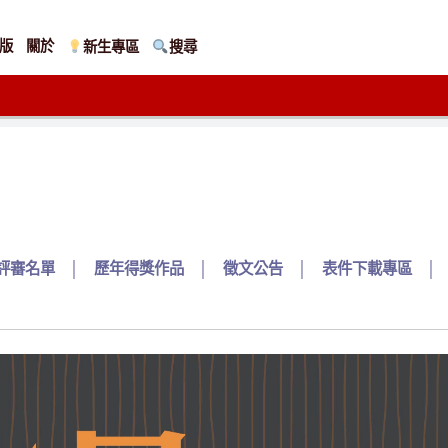
版
關於
新生專區
搜尋
評審名單
│
歷年得獎作品
│
徵文公告
│
表件下載專區
│