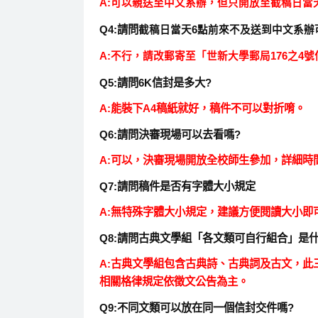
A:
可以親送至中文系辦，但只開放至截稿日當
Q4:請問
截稿日當天6點前來不及送到中文系辦
A:
不行，請改郵寄至「世新大學郵局176之4
Q5:請問6K信封是多大?
A:能裝下A4稿紙就好，稿件不可以對折唷。
Q6:請問決審現場可以去看嗎?
A:可以，決審現場開放全校師生參加，詳細時
Q7:請問稿件是否有字體大小規定
A:無特殊字體大小規定，建議方便閱讀大小即
Q8:請問古典文學組「各文類可自行組合」是什
A:古典文學組包含古典詩、古典詞及古文，此三
相關格律規定依徵文公告為主。
Q9:不同文類可以放在同一個信封交件嗎?