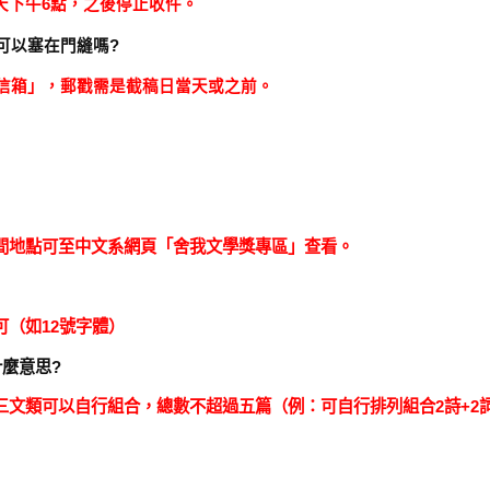
天下午6點，之後停止收件。
可以塞在門縫嗎?
號信箱」，郵戳需是截稿日當天或之前。
間地點可至中文系網頁「舍我文學獎專區」查看。
可（如12號字體）
麼意思?
文類可以自行組合，總數不超過五篇（例：可自行排列組合2詩+2詞+