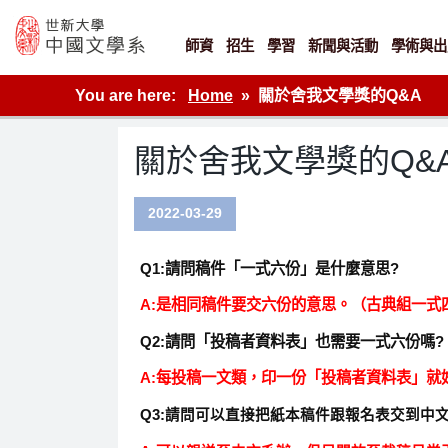
Skip
to
content
師資
招生
學習
新聞與活動
學術與出
世新大學教學單位的網站
You are here:
Home
關於舍我文學獎的Q&A
關於舍我文學獎的Q&
2022-03-29
Q1:請問稿件「一式六份」是什麼意思?
A:是相同稿件要交六份的意思。（古典組一式
Q2:請問「投稿者資料表」也需要一式六份嗎?
A:每投稿一文類，印一份「投稿者資料表」就
Q3:
請問可以直接把紙本稿件跟報名表交到中文