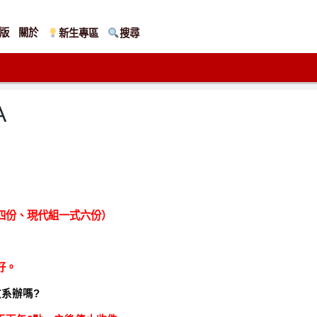
版
關於
新生專區
搜尋
A
四份、現代組一式六份）
好。
系辦嗎?