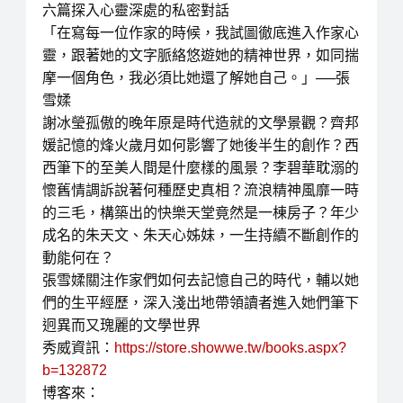
六篇探入心靈深處的私密對話
「在寫每一位作家的時候，我試圖徹底進入作家心
靈，跟著她的文字脈絡悠遊她的精神世界，如同揣
摩一個角色，我必須比她還了解她自己。」──張
雪媃
謝冰瑩孤傲的晚年原是時代造就的文學景觀？齊邦
媛記憶的烽火歲月如何影響了她後半生的創作？西
西筆下的至美人間是什麼樣的風景？李碧華耽溺的
懷舊情調訴說著何種歷史真相？流浪精神風靡一時
的三毛，構築出的快樂天堂竟然是一棟房子？年少
成名的朱天文、朱天心姊妹，一生持續不斷創作的
動能何在？
張雪媃關注作家們如何去記憶自己的時代，輔以她
們的生平經歷，深入淺出地帶領讀者進入她們筆下
迥異而又瑰麗的文學世界
秀威資訊：
https://store.showwe.tw/books.aspx?
b=132872
博客來：