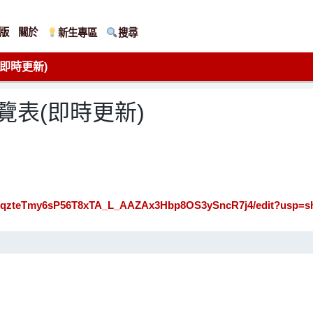
版
關於
新生專區
搜尋
(即時更新)
覽表(即時更新)
/1v2qzteTmy6sP56T8xTA_L_AAZAx3Hbp8OS3ySncR7j4/edit?usp=s