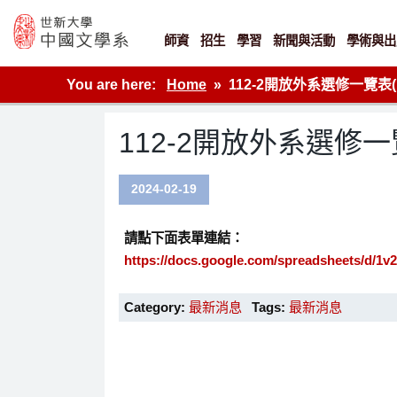
Skip
to
content
師資
招生
學習
新聞與活動
學術與出
世新大學教學單位的網站
You are here:
Home
112-2開放外系選修一覽表
112-2開放外系選修一
2024-02-19
請點下面表單連結：
https://docs.google.com/spreadsheets/d
Category:
最新消息
Tags:
最新消息