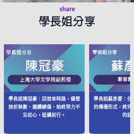
學長姐陳冠豪：回首來時路，儘管
學長姐蘇彥菱：任
挫折無數、遍體鱗傷，始終努力不
的傳播形式，終究
忘初心，砥礪前行。
的訓