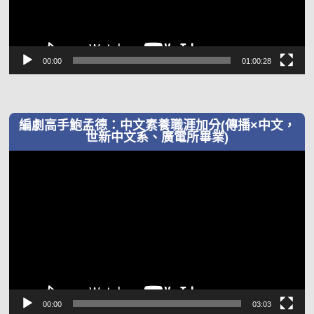
00:00
01:00:28
編劇高手鮑孟德：中文素養職涯加分(傳播×中文，
世新中文系、廣電所畢業)
視
訊
播
放
器
00:00
03:03