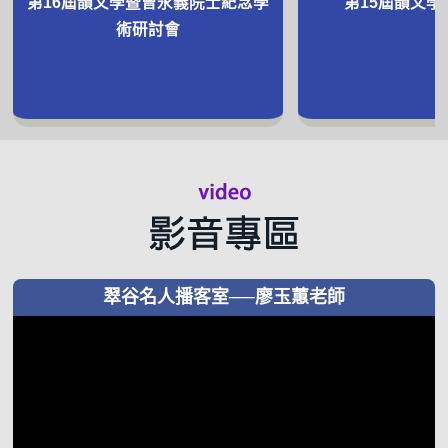
第16屆韻文學暨曾永義院士紀念學
第15屆韻文學
術研討會
翠谷名人播客室──廖玉蕙老師
視
訊
播
放
器