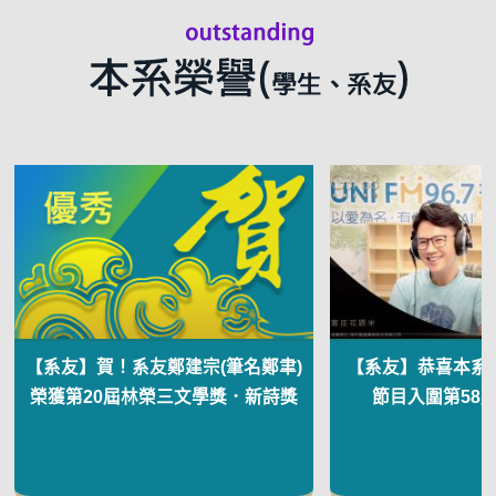
【系友】賀！系友鄭建宗(筆名鄭聿)
【系友】恭喜本系
榮獲第20屆林榮三文學獎．新詩獎
節目入圍第58