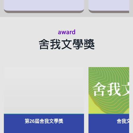
第26屆舍我文學獎
舍我文